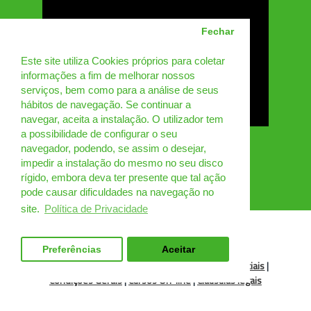
Fechar
Este site utiliza Cookies próprios para coletar
informações a fim de melhorar nossos
serviços, bem como para a análise de seus
hábitos de navegação. Se continuar a
navegar, aceita a instalação. O utilizador tem
a possibilidade de configurar o seu
navegador, podendo, se assim o desejar,
impedir a instalação do mesmo no seu disco
rígido, embora deva ter presente que tal ação
pode causar dificuldades na navegação no
site.
Política de Privacidade
Preferências
Aceitar
Política de Cookies
|
Condições de uso
|
Redes sociais
|
Condições Gerais
|
Cursos On-line
|
Cláusulas legais
DGM Portugal 2025 © Todos os direitos reservados.