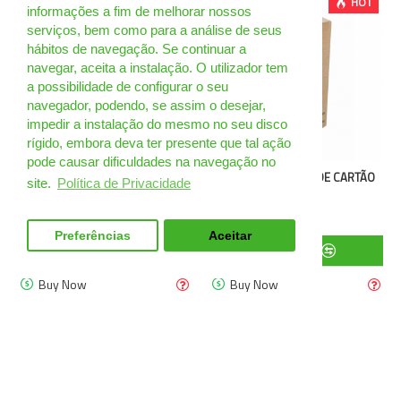
NEW
HOT
informações a fim de melhorar nossos
serviços, bem como para a análise de seus
hábitos de navegação. Se continuar a
navegar, aceita a instalação. O utilizador tem
a possibilidade de configurar o seu
navegador, podendo, se assim o desejar,
impedir a instalação do mesmo no seu disco
rígido, embora deva ter presente que tal ação
pode causar dificuldades na navegação no
IATA-DGR 66 -2025 - ED. INGLÊS |
4GV3 - EMBALAGEM DE CARTÃO
site.
Política de Privacidade
VERSÃO DIGITAL | 7 DIAS
UN
75.00€
16.48€
Preferências
Aceitar
FILTER PRODUCTS
Buy Now
Buy Now
HOT
HOT