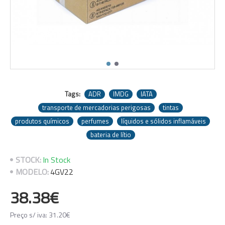
Tags:
ADR
IMDG
IATA
transporte de mercadorias perigosas
tintas
produtos químicos
perfumes
líquidos e sólidos inflamáveis
bateria de lítio
STOCK:
In Stock
MODELO:
4GV22
38.38€
Preço s/ iva: 31.20€