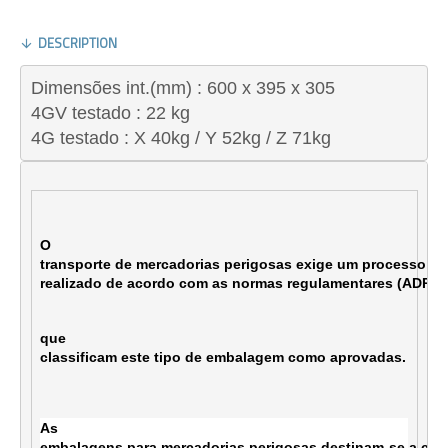
DESCRIPTION
Dimensões
int
.(mm) : 600 x 395 x 305   
4GV 
testado
 : 22 kg 
4G 
testado
 : X 40kg / Y 52kg / Z 71kg
O

transporte de mercadorias perigosas exige um processo pr
realizado de acordo com as normas regulamentares (ADR, I
que

classificam este tipo de embalagem como aprovadas. 
As

embalagens para mercadorias perigosas destinam-se a cont