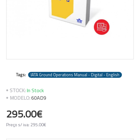
Tags:
IATA Ground Operations Manual - Digital - English
STOCK:
In Stock
MODELO:
60AD9
295.00€
Preço s/ iva: 295.00€