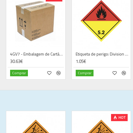
4GV7 - Embalagem de Cartão UN
Etiqueta de perigo: Division 5.2—Organic Peroxides (100 x 100 mm)
30.63€
1.05€
Comprar
Comprar
HOT