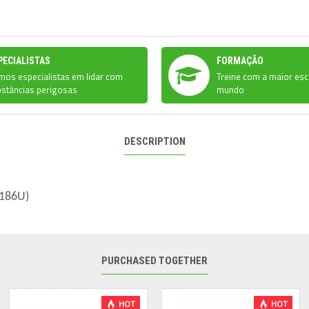
PECIALISTAS
FORMAÇÃO
os especialistas em lidar com
Treine com a maior esc
stâncias perigosas
mundo
DESCRIPTION
 186U)
PURCHASED TOGETHER
HOT
HOT