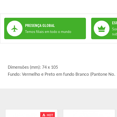
ES
PRESENÇA GLOBAL
Som
Temos filiais em todo o mundo
sub
Dimensões
(mm): 74 x 105
Fundo: Vermelho e Preto
em
fundo
Branco (Pantone No.
HOT