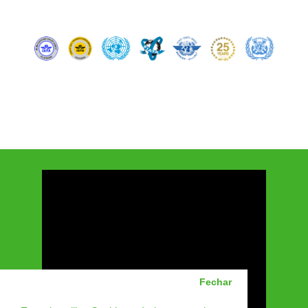
⠀
Fechar