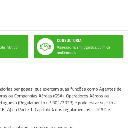
CONSULTORIA
ola IATA do
Assessoria em logística química
multimodal.
dorias perigosas, que exerçam suas funções como Agentes de
adoras ou Companhias Aéreas (GSA), Operadores Aéreos ou
ortuguesa (Regulamento n.º 301/2023) e pode estar sujeito a
CBTA) da Parte 1, Capítulo 4 dos regulamentos IT-ICAO e
ias classificadas como não perigosas.