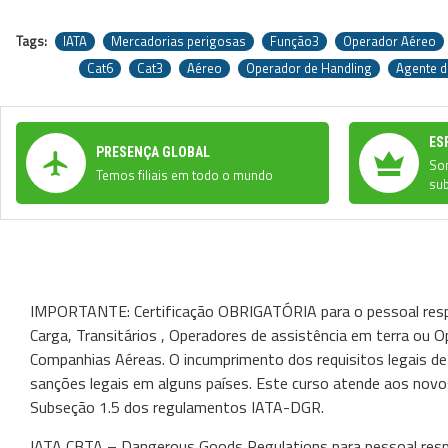
Tags:
IATA
Mercadorias perigosas
Função3
Operador Aéreo
Cat6
Cat3
Aéreo
Operador de Handling
Agente d
ES
PRESENÇA GLOBAL
Som
Temos filiais em todo o mundo
sub
IMPORTANTE: Certificação OBRIGATÓRIA para o pessoal resp
Carga, Transitários , Operadores de assistência em terra ou
Companhias Aéreas. O incumprimento dos requisitos legais de
sanções legais em alguns países. Este curso atende aos novo
Subseção 1.5 dos regulamentos IATA-DGR.
IATA CBTA – Dangerous Goods Regulations para pessoal respo