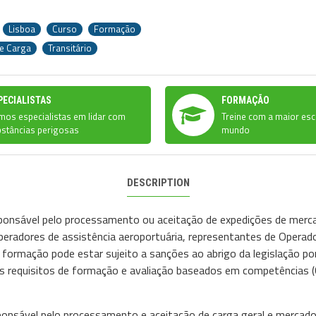
Lisboa
Curso
Formação
e Carga
Transitário
PECIALISTAS
FORMAÇÃO
os especialistas em lidar com
Treine com a maior esc
stâncias perigosas
mundo
DESCRIPTION
onsável pelo processamento ou aceitação de expedições de merca
 Operadores de assistência aeroportuária, representantes de Oper
 formação pode estar sujeito a sanções ao abrigo da legislação p
s requisitos de formação e avaliação baseados em competências (
nsável pelo processamento e aceitação de carga geral e mercador