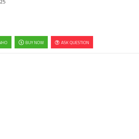
025
INHO
BUY NOW
ASK QUESTION