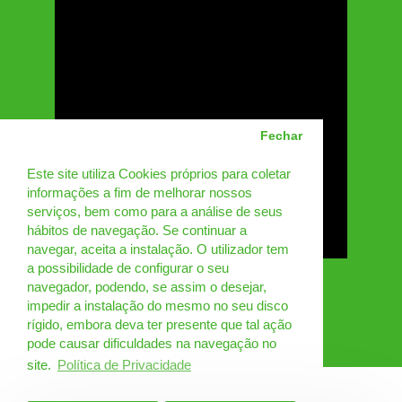
Fechar
Este site utiliza Cookies próprios para coletar
informações a fim de melhorar nossos
serviços, bem como para a análise de seus
hábitos de navegação. Se continuar a
navegar, aceita a instalação. O utilizador tem
a possibilidade de configurar o seu
navegador, podendo, se assim o desejar,
impedir a instalação do mesmo no seu disco
rígido, embora deva ter presente que tal ação
pode causar dificuldades na navegação no
site.
Política de Privacidade