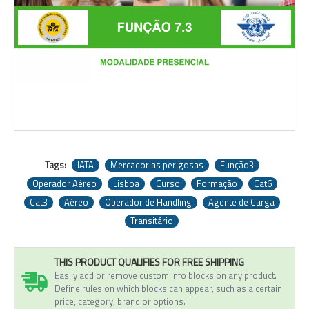
Tags:
IATA
Mercadorias perigosas
Função3
Operador Aéreo
Lisboa
Curso
Formação
Cat6
Cat3
Aéreo
Operador de Handling
Agente de Carga
Transitário
THIS PRODUCT QUALIFIES FOR FREE SHIPPING
Easily add or remove custom info blocks on any product.
Define rules on which blocks can appear, such as a certain
price, category, brand or options.